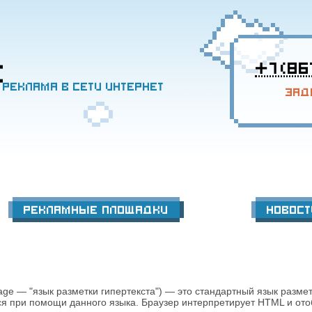
+7 (86
Реклама в сети интернет
Зад
Рекламные площадки
Новост
age — "язык разметки гипертекста") — это стандартный язык размет
ся при помощи данного языка. Браузер интерпретирует HTML и ото