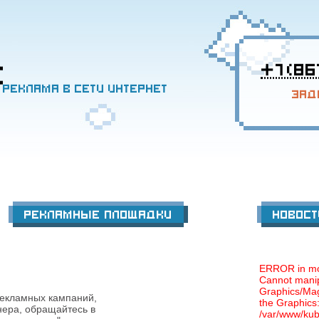
+7 (86
Реклама в сети интернет
Зад
Рекламные площадки
Новост
ERROR in m
Cannot manip
Graphics/Mag
екламных кампаний,
the Graphics
нера, обращайтесь в
/var/www/kubic