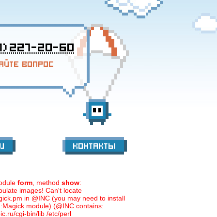
1) 227-20-60
айте вопрос
и
Контакты
odule
form
, method
show
:
ulate images! Can't locate
ick.pm in @INC (you may need to install
::Magick module) (@INC contains:
.ru/cgi-bin/lib /etc/perl