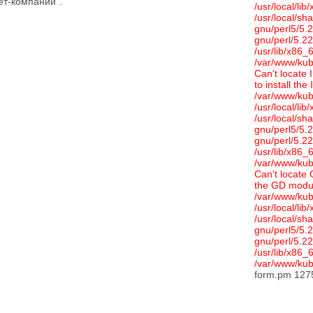
ет-компании".
/usr/local/li
/usr/local/sha
gnu/perl5/5.2
gnu/perl/5.22 
/usr/lib/x86_
/var/www/kubi
Can't locate
to install t
/var/www/kubic
/usr/local/li
/usr/local/sha
gnu/perl5/5.2
gnu/perl/5.22 
/usr/lib/x86_
/var/www/kubi
Can't locate
the GD modul
/var/www/kubic
/usr/local/li
/usr/local/sha
gnu/perl5/5.2
gnu/perl/5.22 
/usr/lib/x86_
/var/www/kubi
form.pm 1275